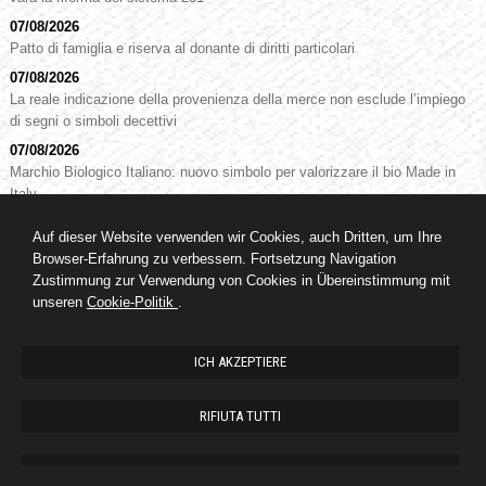
07/08/2026
Patto di famiglia e riserva al donante di diritti particolari
07/08/2026
La reale indicazione della provenienza della merce non esclude l’impiego
di segni o simboli decettivi
07/08/2026
Marchio Biologico Italiano: nuovo simbolo per valorizzare il bio Made in
Italy
Auf dieser Website verwenden wir Cookies, auch Dritten, um Ihre
Browser-Erfahrung zu verbessern. Fortsetzung Navigation
RA. Dr. Oswald Knoll
Zustimmung zur Verwendung von Cookies in Übereinstimmung mit
Rechtsanwalt
unseren
Cookie-Politik
.
Goethestrasse, 32 - 39100 - Bozen (BZ)
ICH AKZEPTIERE
Tel.:
+39 0471 978255
- Fax +39
0471 978798
e-mail : drknoll@tin.it
RIFIUTA TUTTI
Link:
Rechtsanwaltskammer Bozen
|
Landesgericht Bozen
|