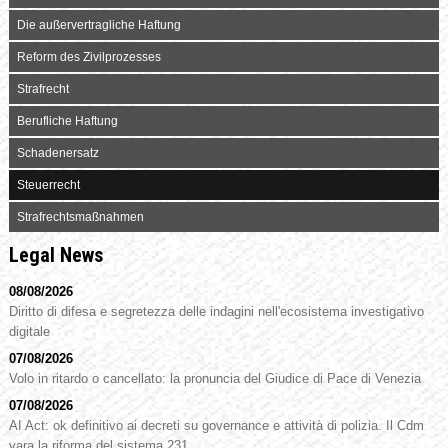
Die außervertragliche Haftung
Reform des Zivilprozesses
Strafrecht
Berufliche Haftung
Schadenersatz
Steuerrecht
Strafrechtsmaßnahmen
Legal News
08/08/2026
Diritto di difesa e segretezza delle indagini nell'ecosistema investigativo
digitale
07/08/2026
Volo in ritardo o cancellato: la pronuncia del Giudice di Pace di Venezia
07/08/2026
AI Act: ok definitivo ai decreti su governance e attività di polizia. Il Cdm
vara la riforma del sistema 231