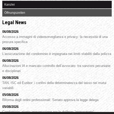
Kanzlei
Öffnungszeiten
Legal News
06/08/2026
Accesso a immagini di videosorveglianza e privacy: la necessità di una
procura specifica
06/08/2026
L’assicurazione del condominio è impegnata nei limiti stabiliti dalla polizza
06/08/2026
Allucinazioni IA e mancato controllo dell’avvocato: tra sanzioni pecuniarie
e disciplinari
06/08/2026
TAN, ISC ed Euribor: i confini della determinatezza del tasso nei mutui
variabili
05/08/2026
Riforma degli ordini professionali: Senato approva la legge delega
05/08/2026
Condominio: niente impugnazione per le delibere “preparatorie”