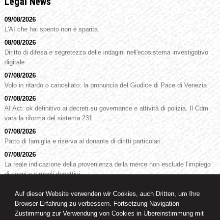
Legal News
09/08/2026
L'AI che hai spento non è sparita
08/08/2026
Diritto di difesa e segretezza delle indagini nell'ecosistema investigativo
digitale
07/08/2026
Volo in ritardo o cancellato: la pronuncia del Giudice di Pace di Venezia
07/08/2026
AI Act: ok definitivo ai decreti su governance e attività di polizia. Il Cdm
vara la riforma del sistema 231
07/08/2026
Patto di famiglia e riserva al donante di diritti particolari
07/08/2026
La reale indicazione della provenienza della merce non esclude l’impiego
di segni o simboli decettivi
Auf dieser Website verwenden wir Cookies, auch Dritten, um Ihre
Browser-Erfahrung zu verbessern. Fortsetzung Navigation
RA. Dr. Oswald Knoll
Zustimmung zur Verwendung von Cookies in Übereinstimmung mit