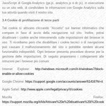
JavaScript di Google Analytics (ga.js, analytics.js e dc.js), in esecuzione
su un sito web, di condividere le informazioni con Google Analytics sulla
tua attività quando visiti il nostro sito.
3.4 Cookie di profilazione di terze parti
Tali cookie si attivano cliccando "Accetto" sul banner informativo che
compare in fase di avvio della navigazione sul sito. Inoltre, potrai
disattivare i cookie anche intervenendo sulle impostazioni del browser in
uso. Ti ricordiamo però che disabilitare i cookie tecnici o di navigazione
può causare il malfunzionamento del sito o potrebbe rendere alcune
funzionalità indisponibili. Ogni browser presenta procedure diverse per la
gestione delle impostazioni. Di seguito proponiamo i collegamenti alle
istruzioni per i browser più comuni:
Internet Explorer:
http://windows.microsoft.com/it-it/windows7/block-
enable-or-allow-cookies
Google Chrome:
https://support.google.com/accounts/answer/61416?hl=it
Apple Safari:
http://www.apple.com/legal/privacy/it/cookies
Mozilla Firefox:
https://support.mozilla.org/it/kb/Attivare%20e%20disattivare%20i%20cooki