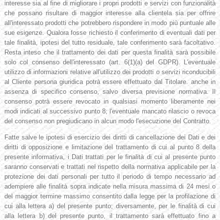
interesse sia al fine di migliorare i propri prodotti e servizi con funzionalità
che possano risultare di maggior interesse alla clientela sia per offrire
all'interessato prodotti che potrebbero rispondere in modo più puntuale alle
sue esigenze. Qualora fosse richiesto il conferimento di eventuali dati per
tale finalità, ipotesi del tutto residuale, tale conferimento sarà facoltativo.
Resta inteso che il trattamento dei dati per questa finalità sarà possibile
solo col consenso dell'interessato (art. 6(1)(a) del GDPR). L'eventuale
utilizzo di informazioni relative all'utilizzo dei prodotti o servizi riconducibili
al Cliente persona giuridica potrà essere effettuato dal Titolare. anche in
assenza di specifico consenso, salvo diversa previsione normativa. Il
consenso potrà essere revocato in qualsiasi momento liberamente nei
modi indicati al successivo punto 8; l'eventuale mancato rilascio o revoca
del consenso non pregiudicano in alcun modo l'esecuzione del Contratto.
Fatte salve le ipotesi di esercizio dei diritti di cancellazione dei Dati e dei
diritti di opposizione e limitazione del trattamento di cui al punto 8 della
presente informativa, i Dati trattati per le finalità di cui al presente punto
saranno conservati e trattati nel rispetto della normativa applicabile per la
protezione dei dati personali per tutto il periodo di tempo necessario ad
adempiere alle finalità sopra indicate nella misura massima di 24 mesi o
del maggior termine massimo consentito dalla legge per la profilazione di
cui alla lettera a) del presente punto; diversamente, per le finalità di cui
alla lettera b) del presente punto, il trattamento sarà effettuato fino a