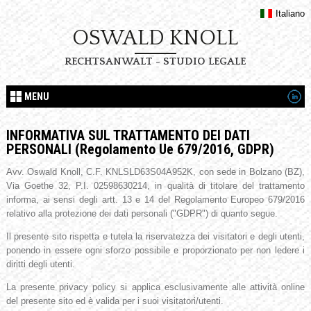
Italiano
OSWALD KNOLL
RECHTSANWALT - STUDIO LEGALE
MENU
INFORMATIVA SUL TRATTAMENTO DEI DATI
PERSONALI (Regolamento Ue 679/2016, GDPR)
Avv. Oswald Knoll, C.F. KNLSLD63S04A952K, con sede in Bolzano (BZ),
Via Goethe 32, P.I. 02598630214, in qualità di titolare del trattamento
informa, ai sensi degli artt. 13 e 14 del Regolamento Europeo 679/2016
relativo alla protezione dei dati personali ("GDPR") di quanto segue.
Il presente sito rispetta e tutela la riservatezza dei visitatori e degli utenti,
ponendo in essere ogni sforzo possibile e proporzionato per non ledere i
diritti degli utenti.
La presente privacy policy si applica esclusivamente alle attività online
del presente sito ed è valida per i suoi visitatori/utenti.