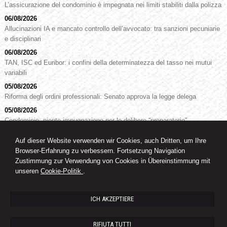
L’assicurazione del condominio è impegnata nei limiti stabiliti dalla polizza
06/08/2026
Allucinazioni IA e mancato controllo dell’avvocato: tra sanzioni pecuniarie
e disciplinari
06/08/2026
TAN, ISC ed Euribor: i confini della determinatezza del tasso nei mutui
variabili
05/08/2026
Riforma degli ordini professionali: Senato approva la legge delega
05/08/2026
Condominio: niente impugnazione per le delibere “preparatorie”
Auf dieser Website verwenden wir Cookies, auch Dritten, um Ihre
Browser-Erfahrung zu verbessern. Fortsetzung Navigation
RA. Dr. Oswald Knoll
Zustimmung zur Verwendung von Cookies in Übereinstimmung mit
Rechtsanwalt
unseren
Cookie-Politik
.
Goethestrasse, 32 - 39100 - Bozen (BZ)
ICH AKZEPTIERE
Tel.:
+39 0471 978255
- Fax +39
0471 978798
e-mail : drknoll@tin.it
RIFIUTA TUTTI
Link:
Rechtsanwaltskammer Bozen
|
Landesgericht Bozen
|