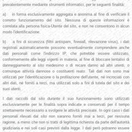
prevalentemente mediante strumenti informatici, per le seguenti finalità:
a) in forma esclusivamente aggregata e anonima al fine di verificare il
corretto funzionamento del sito. Nessuna di queste informazioni è
correlata alla persona fisica-Utente del sito, e non ne consentono in alcun
modo l'identificazione.
b) a fini di sicurezza (filtri antispam, firewall, rilevazione virus), i dati
registrati automaticamente possono eventualmente comprendere anche
dati personali come l'indirizzo IP, che potrebbe essere utilizzato,
conformemente alle leggi vigenti in materia, al fine di bloccare tentativi di
danneggiamento al sito medesimo o di recare danno ad altri utenti, o
comunque attività dannose o costituenti reato. Tali dati non sono mai
utilizzati per l'identificazione o la profilazione dell'utente, né incrociati con
altri dati, né forniti a terzi, ma utilizzati solo a fini di tutela del sito e dei
suoi utenti.
I dati raccolti dal sito durante il suo funzionamento sono utilizzati
esclusivamente per le finalità sopra indicate e conservati per il tempo
strettamente necessario a svolgere le attività precisate. In ogni caso i dati
personali rilevati dal sito non saranno forniti mai a terzi, per nessuna
ragione, a meno che non si tratti di legittima richiesta da parte dell'autorità
giudiziaria e nei soli casi previsti dalla legge. I dati però potranno essere