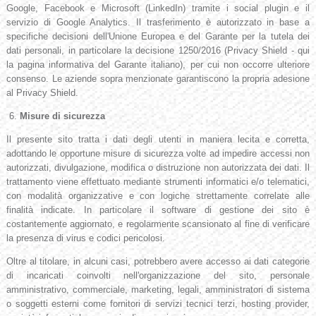
Google, Facebook e Microsoft (LinkedIn) tramite i social plugin e il
servizio di Google Analytics. Il trasferimento è autorizzato in base a
specifiche decisioni dell'Unione Europea e del Garante per la tutela dei
dati personali, in particolare la decisione 1250/2016 (Privacy Shield - qui
la pagina informativa del Garante italiano), per cui non occorre ulteriore
consenso. Le aziende sopra menzionate garantiscono la propria adesione
al Privacy Shield.
6.
Misure di sicurezza
Il presente sito tratta i dati degli utenti in maniera lecita e corretta,
adottando le opportune misure di sicurezza volte ad impedire accessi non
autorizzati, divulgazione, modifica o distruzione non autorizzata dei dati. Il
trattamento viene effettuato mediante strumenti informatici e/o telematici,
con modalità organizzative e con logiche strettamente correlate alle
finalità indicate. In particolare il software di gestione dei sito è
costantemente aggiornato, e regolarmente scansionato al fine di verificare
la presenza di virus e codici pericolosi.
Oltre al titolare, in alcuni casi, potrebbero avere accesso ai dati categorie
di incaricati coinvolti nell'organizzazione del sito, personale
amministrativo, commerciale, marketing, legali, amministratori di sistema
o soggetti esterni come fornitori di servizi tecnici terzi, hosting provider,