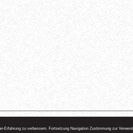
ser-Erfahrung zu verbessern. Fortsetzung Navigation Zustimmung zur Verwen