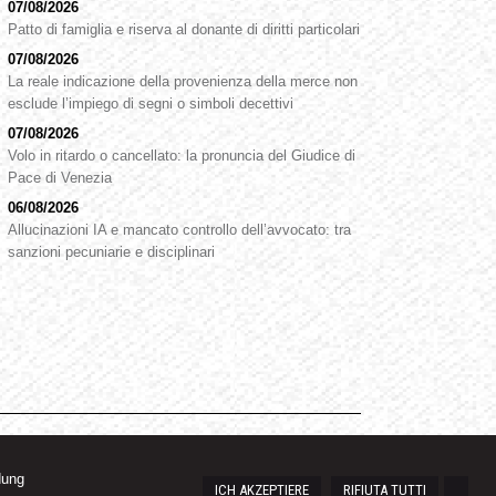
07/08/2026
Patto di famiglia e riserva al donante di diritti particolari
07/08/2026
La reale indicazione della provenienza della merce non
esclude l’impiego di segni o simboli decettivi
07/08/2026
Volo in ritardo o cancellato: la pronuncia del Giudice di
Pace di Venezia
06/08/2026
Allucinazioni IA e mancato controllo dell’avvocato: tra
sanzioni pecuniarie e disciplinari
dung
ICH AKZEPTIERE
RIFIUTA TUTTI