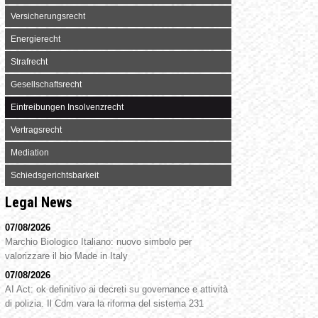
Versicherungsrecht
Energierecht
Strafrecht
Gesellschaftsrecht
Eintreibungen Insolvenzrecht
Vertragsrecht
Mediation
Schiedsgerichtsbarkeit
Legal News
07/08/2026
Marchio Biologico Italiano: nuovo simbolo per
valorizzare il bio Made in Italy
07/08/2026
AI Act: ok definitivo ai decreti su governance e attività
di polizia. Il Cdm vara la riforma del sistema 231