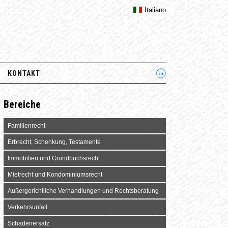
Italiano
KONTAKT
Bereiche
Familienrecht
Erbrecht, Schenkung, Testamente
Immobilien und Grundbuchsrecht
Mietrecht und Kondominiumsrecht
Außergerichtliche Verhandlungen und Rechtsberatung
Verkehrsunfall
Schadenersatz