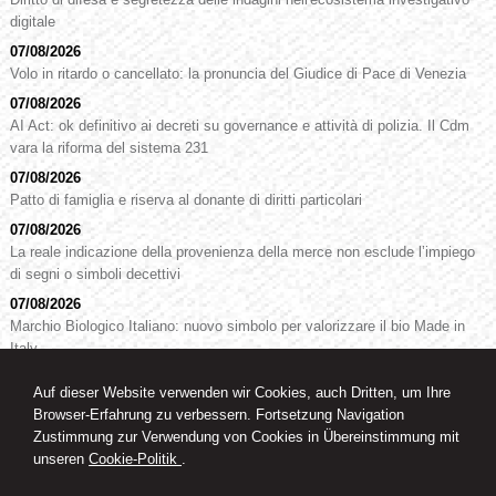
digitale
07/08/2026
Volo in ritardo o cancellato: la pronuncia del Giudice di Pace di Venezia
07/08/2026
AI Act: ok definitivo ai decreti su governance e attività di polizia. Il Cdm
vara la riforma del sistema 231
07/08/2026
Patto di famiglia e riserva al donante di diritti particolari
07/08/2026
La reale indicazione della provenienza della merce non esclude l’impiego
di segni o simboli decettivi
07/08/2026
Marchio Biologico Italiano: nuovo simbolo per valorizzare il bio Made in
Italy
Auf dieser Website verwenden wir Cookies, auch Dritten, um Ihre
Browser-Erfahrung zu verbessern. Fortsetzung Navigation
RA. Dr. Oswald Knoll
Zustimmung zur Verwendung von Cookies in Übereinstimmung mit
Rechtsanwalt
unseren
Cookie-Politik
.