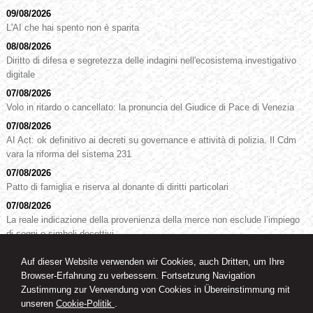
09/08/2026
L'AI che hai spento non è sparita
08/08/2026
Diritto di difesa e segretezza delle indagini nell'ecosistema investigativo
digitale
07/08/2026
Volo in ritardo o cancellato: la pronuncia del Giudice di Pace di Venezia
07/08/2026
AI Act: ok definitivo ai decreti su governance e attività di polizia. Il Cdm
vara la riforma del sistema 231
07/08/2026
Patto di famiglia e riserva al donante di diritti particolari
07/08/2026
La reale indicazione della provenienza della merce non esclude l’impiego
di segni o simboli decettivi
Auf dieser Website verwenden wir Cookies, auch Dritten, um Ihre
Browser-Erfahrung zu verbessern. Fortsetzung Navigation
RA. Dr. Oswald Knoll
Zustimmung zur Verwendung von Cookies in Übereinstimmung mit
Rechtsanwalt
unseren
Cookie-Politik
.