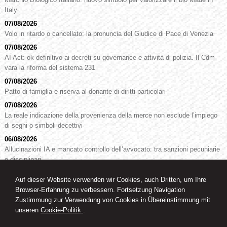
Italy
07/08/2026
Volo in ritardo o cancellato: la pronuncia del Giudice di Pace di Venezia
07/08/2026
AI Act: ok definitivo ai decreti su governance e attività di polizia. Il Cdm
vara la riforma del sistema 231
07/08/2026
Patto di famiglia e riserva al donante di diritti particolari
07/08/2026
La reale indicazione della provenienza della merce non esclude l’impiego
di segni o simboli decettivi
06/08/2026
Allucinazioni IA e mancato controllo dell’avvocato: tra sanzioni pecuniarie
e disciplinari
Auf dieser Website verwenden wir Cookies, auch Dritten, um Ihre
Browser-Erfahrung zu verbessern. Fortsetzung Navigation
RA. Dr. Oswald Knoll
Zustimmung zur Verwendung von Cookies in Übereinstimmung mit
Rechtsanwalt
unseren
Cookie-Politik
.