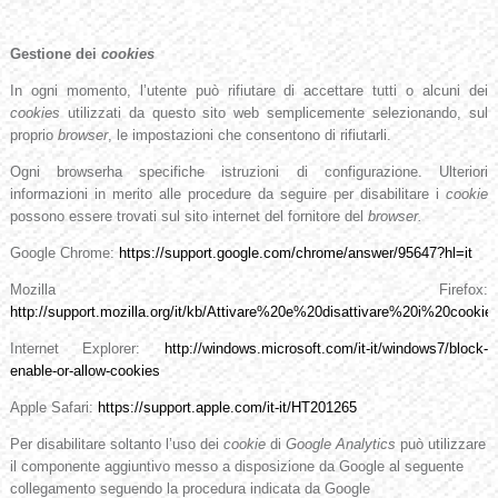
Gestione dei
cookies
In ogni momento, l’utente può rifiutare di accettare tutti o alcuni dei
cookies
utilizzati da questo sito web semplicemente selezionando, sul
proprio
browser
, le impostazioni che consentono di rifiutarli.
Ogni browserha specifiche istruzioni di configurazione. Ulteriori
informazioni in merito alle procedure da seguire per disabilitare i
cookie
possono essere trovati sul sito internet del fornitore del
browser.
Google Chrome:
https://support.google.com/chrome/answer/95647?hl=it
Mozilla Firefox:
http://support.mozilla.org/it/kb/Attivare%20e%20disattivare%20i%20cookie
Internet Explorer:
http://windows.microsoft.com/it-it/windows7/block-
enable-or-allow-cookies
Apple Safari:
https://support.apple.com/it-it/HT201265
Per disabilitare soltanto l’uso dei
cookie
di
Google Analytics
può utilizzare
il componente aggiuntivo messo a disposizione da Google al seguente
collegamento seguendo la procedura
indicata da Google