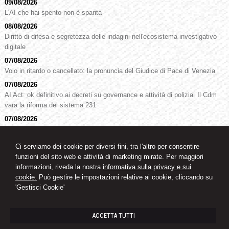
09/08/2026
L'AI che hai spento non è sparita
08/08/2026
Diritto di difesa e segretezza delle indagini nell'ecosistema investigativo
digitale
07/08/2026
Volo in ritardo o cancellato: la pronuncia del Giudice di Pace di Venezia
07/08/2026
AI Act: ok definitivo ai decreti su governance e attività di polizia. Il Cdm
vara la riforma del sistema 231
07/08/2026
Patto di famiglia e riserva al donante di diritti particolari
07/08/2026
Ci serviamo dei cookie per diversi fini, tra l'altro per consentire
La reale indicazione della provenienza della merce non esclude l’impiego
funzioni del sito web e attività di marketing mirate. Per maggiori
di segni o simboli decettivi
informazioni, riveda la nostra
informativa sulla privacy e sui
cookie.
Può gestire le impostazioni relative ai cookie, cliccando su
'Gestisci Cookie'
Studio legale
Avvocato Oswald Knoll
ACCETTA TUTTI