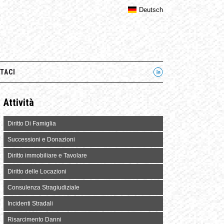
Deutsch
TACI
Attività
Diritto Di Famiglia
Successioni e Donazioni
Diritto immobiliare e Tavolare
Diritto delle Locazioni
Consulenza Stragiudiziale
Incidenti Stradali
Risarcimento Danni