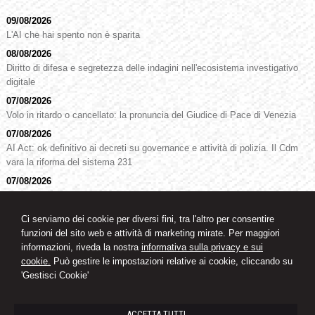
09/08/2026
L'AI che hai spento non è sparita
08/08/2026
Diritto di difesa e segretezza delle indagini nell'ecosistema investigativo
digitale
07/08/2026
Volo in ritardo o cancellato: la pronuncia del Giudice di Pace di Venezia
07/08/2026
AI Act: ok definitivo ai decreti su governance e attività di polizia. Il Cdm
vara la riforma del sistema 231
07/08/2026
Patto di famiglia e riserva al donante di diritti particolari
07/08/2026
Ci serviamo dei cookie per diversi fini, tra l'altro per consentire
La reale indicazione della provenienza della merce non esclude l’impiego
funzioni del sito web e attività di marketing mirate. Per maggiori
di segni o simboli decettivi
informazioni, riveda la nostra
informativa sulla privacy e sui
cookie.
Può gestire le impostazioni relative ai cookie, cliccando su
'Gestisci Cookie'
Studio legale
Avvocato Oswald Knoll
ACCETTA TUTTI