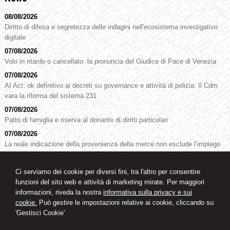
08/08/2026
Diritto di difesa e segretezza delle indagini nell'ecosistema investigativo
digitale
07/08/2026
Volo in ritardo o cancellato: la pronuncia del Giudice di Pace di Venezia
07/08/2026
AI Act: ok definitivo ai decreti su governance e attività di polizia. Il Cdm
vara la riforma del sistema 231
07/08/2026
Patto di famiglia e riserva al donante di diritti particolari
07/08/2026
La reale indicazione della provenienza della merce non esclude l’impiego
di segni o simboli decettivi
07/08/2026
Ci serviamo dei cookie per diversi fini, tra l'altro per consentire
Marchio Biologico Italiano: nuovo simbolo per valorizzare il bio Made in
funzioni del sito web e attività di marketing mirate. Per maggiori
Italy
informazioni, riveda la nostra
informativa sulla privacy e sui
cookie.
Può gestire le impostazioni relative ai cookie, cliccando su
'Gestisci Cookie'
Studio legale