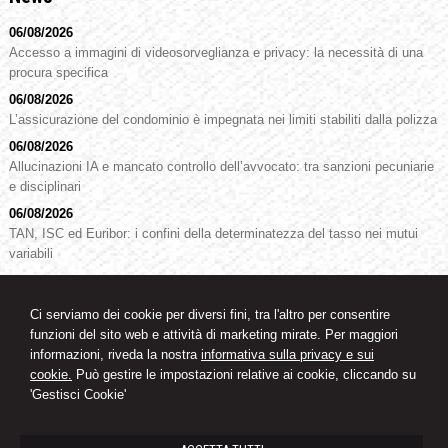
06/08/2026
Accesso a immagini di videosorveglianza e privacy: la necessità di una
procura specifica
06/08/2026
L’assicurazione del condominio è impegnata nei limiti stabiliti dalla polizza
06/08/2026
Allucinazioni IA e mancato controllo dell’avvocato: tra sanzioni pecuniarie
e disciplinari
06/08/2026
TAN, ISC ed Euribor: i confini della determinatezza del tasso nei mutui
variabili
05/08/2026
Riforma degli ordini professionali: Senato approva la legge delega
Ci serviamo dei cookie per diversi fini, tra l'altro per consentire
05/08/2026
funzioni del sito web e attività di marketing mirate. Per maggiori
Condominio: niente impugnazione per le delibere “preparatorie”
informazioni, riveda la nostra
informativa sulla privacy e sui
cookie.
Può gestire le impostazioni relative ai cookie, cliccando su
'Gestisci Cookie'
Studio legale
Avvocato Oswald Knoll