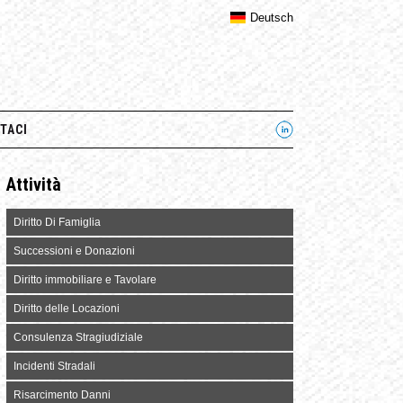
Deutsch
TACI
Attività
Diritto Di Famiglia
Successioni e Donazioni
Diritto immobiliare e Tavolare
Diritto delle Locazioni
Consulenza Stragiudiziale
Incidenti Stradali
Risarcimento Danni