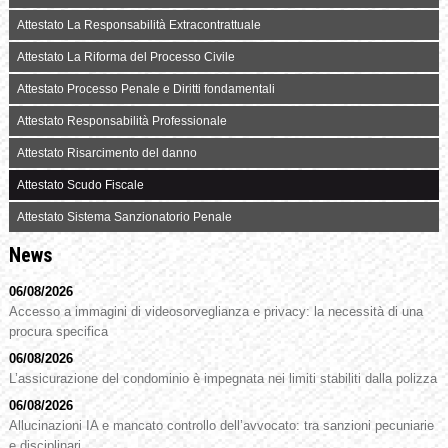
Attestato La Responsabilità Extracontrattuale
Attestato La Riforma del Processo Civile
Attestato Processo Penale e Diritti fondamentali
Attestato Responsabilità Professionale
Attestato Risarcimento del danno
Attestato Scudo Fiscale
Attestato Sistema Sanzionatorio Penale
News
06/08/2026
Accesso a immagini di videosorveglianza e privacy: la necessità di una
procura specifica
06/08/2026
L’assicurazione del condominio è impegnata nei limiti stabiliti dalla polizza
06/08/2026
Allucinazioni IA e mancato controllo dell’avvocato: tra sanzioni pecuniarie
e disciplinari