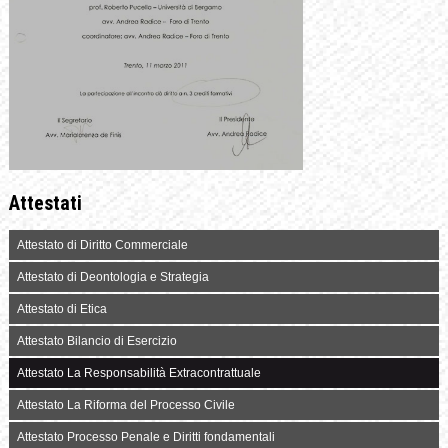
Attestati
Attestato di Diritto Commerciale
Attestato di Deontologia e Strategia
Attestato di Etica
Attestato Bilancio di Esercizio
Attestato La Responsabilità Extracontrattuale
Attestato La Riforma del Processo Civile
Attestato Processo Penale e Diritti fondamentali