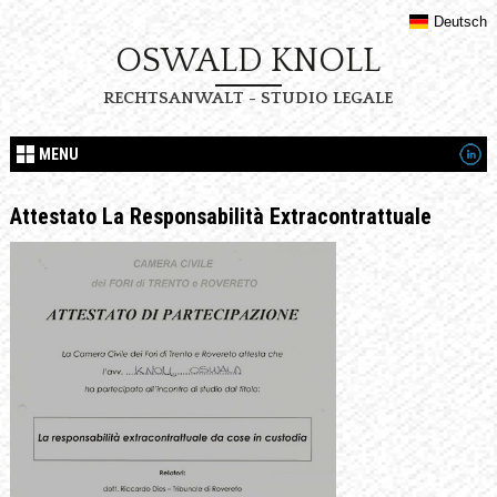
Deutsch
OSWALD KNOLL
RECHTSANWALT - STUDIO LEGALE
MENU
Attestato La Responsabilità Extracontrattuale